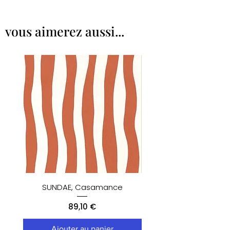
vous aimerez aussi...
SUNDAE, Casamance
ACORN (87) par Little
Prix
89,10 €
Ajouter au panier