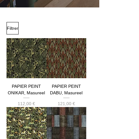
Filtrer
PAPIER PEINT
PAPIER PEINT
ONIKAR, Masureel
DABU, Masureel
Prix
Prix
112,00 €
121,00 €