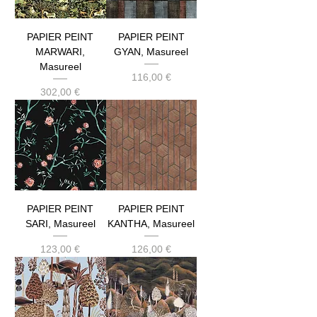
PAPIER PEINT
PAPIER PEINT
MARWARI,
GYAN, Masureel
Masureel
Prix
116,00 €
Prix
302,00 €
PAPIER PEINT
PAPIER PEINT
SARI, Masureel
KANTHA, Masureel
Prix
Prix
123,00 €
126,00 €