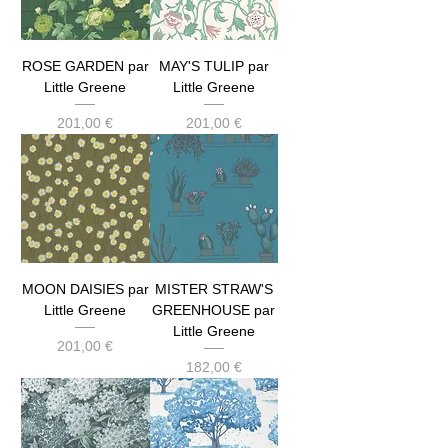
ROSE GARDEN par
MAY'S TULIP par
Little Greene
Little Greene
Prix
Prix
201,00 €
201,00 €
MOON DAISIES par
MISTER STRAW'S
Little Greene
GREENHOUSE par
Little Greene
Prix
201,00 €
Prix
182,00 €