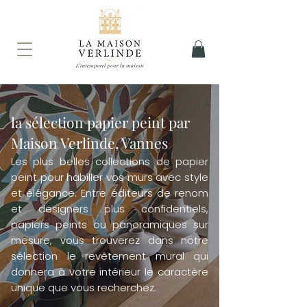
la sélection papier peint par
Maison Verlinde, Vannes
Les plus belles collections de papier
peint pour habiller vos murs avec style
et élégance. Entre éditeurs de renom
et designers plus confidentiels,
papiers peints ou panoramiques sur
mesure, vous trouverez dans notre
sélection le revêtement mural qui
donnera à votre intérieur le caractère
unique que vous recherchez.