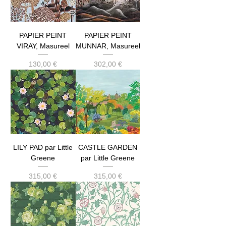
PAPIER PEINT
PAPIER PEINT
VIRAY, Masureel
MUNNAR, Masureel
Prix
Prix
130,00 €
302,00 €
LILY PAD par Little
CASTLE GARDEN
Greene
par Little Greene
Prix
Prix
315,00 €
315,00 €