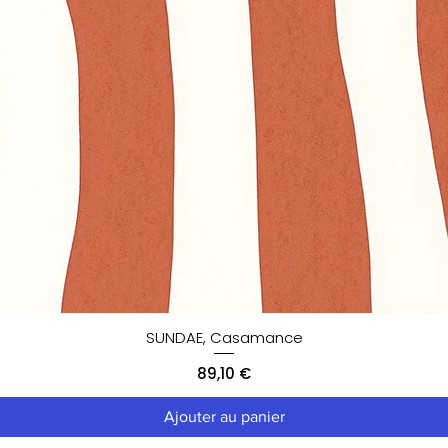
SUNDAE, Casamance
Prix
89,10 €
Ajouter au panier