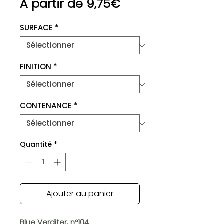
Prix
À partir de
9,75€
promotionnel
SURFACE
*
FINITION
*
CONTENANCE
*
Quantité
*
Ajouter au panier
Blue Verditer, n°104