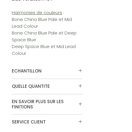
Harmonies de couleurs
:
Bone China Blue Pale et Mid
Lead Colour
Bone China Blue Pale et Deep
Space Blue
Deep Space Blue et Mid Lead
Colour
ECHANTILLON
Vous souhaitez tester la couleur,
QUELLE QUANTITE
commandez votre echantillon.
Disponible en surface "murs et
Calculateur de peinture
plafonds" et "Absolute Matt
EN SAVOIR PLUS SUR LES
Emulsion"
FINITIONS
Finitions
SERVICE CLIENT