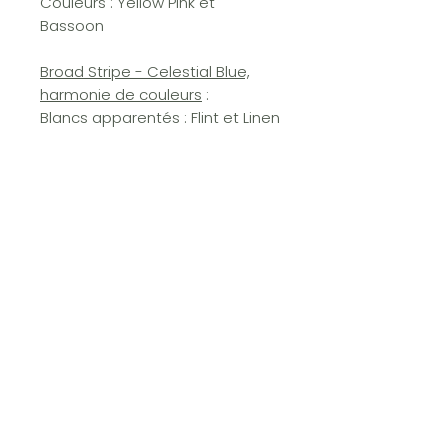
Couleurs : Yellow Pink et
Bassoon
Broad Stripe - Celestial Blue,
harmonie de couleurs
:
Blancs apparentés : Flint et Linen
Wash
Neutres associés : Portland
Stone et Baluster
Couleurs : Celestial Blue et
Etruria
vous aimerez aussi...