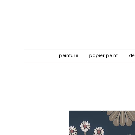
peinture
papier peint
dé