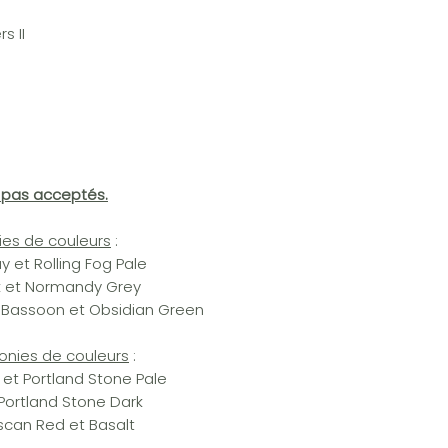
s II
t pas acceptés.
ies de couleurs
:
 et Rolling Fog Pale
nk et Normandy Grey
, Bassoon et Obsidian Green
monies de couleurs
:
 et Portland Stone Pale
Portland Stone Dark
uscan Red et Basalt