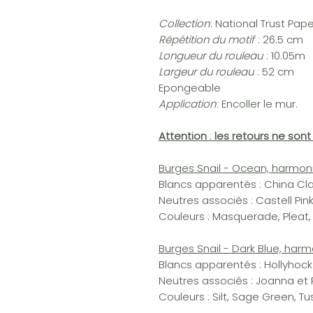
Collection
: National Trust Paper
Répétition du motif
: 26.5 cm
Longueur du rouleau
: 10.05m
Largeur du rouleau
: 52 cm
Epongeable
Application
: Encoller le mur.
Attention
:
les retours ne son
Burges Snail - Ocean, harmon
Blancs apparentés : China Clay
Neutres associés : Castell Pi
Couleurs : Masquerade, Pleat
Burges Snail - Dark Blue, har
Blancs apparentés : Hollyhock
Neutres associés : Joanna et 
Couleurs : Silt, Sage Green, T