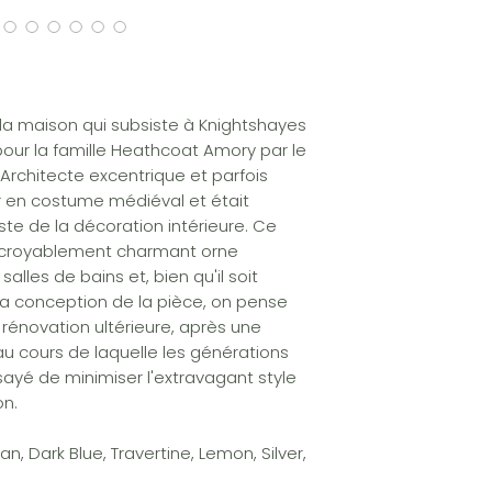
 la maison qui subsiste à Knightshayes
our la famille Heathcoat Amory par le
Architecte excentrique et parfois
ler en costume médiéval et était
te de la décoration intérieure. Ce
incroyablement charmant orne
salles de bains et, bien qu'il soit
la conception de la pièce, on pense
e rénovation ultérieure, après une
u cours de laquelle les générations
sayé de minimiser l'extravagant style
on.
n, Dark Blue, Travertine, Lemon, Silver,