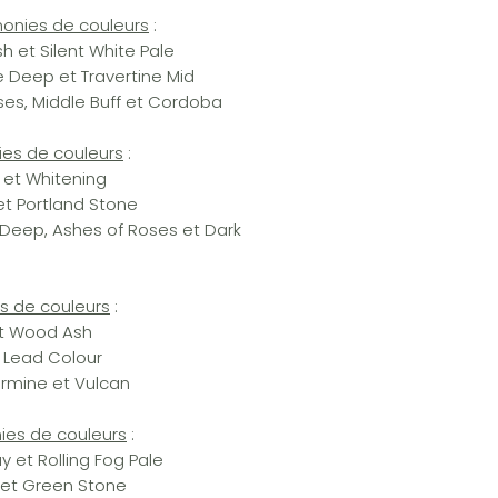
rmonies de couleurs
:
h et Silent White Pale
e Deep et Travertine Mid
ses, Middle Buff et Cordoba
ies de couleurs
:
 et Whitening
 et Portland Stone
 Deep, Ashes of Roses et Dark
es de couleurs
:
et Wood Ash
t Lead Colour
armine et Vulcan
nies de couleurs
:
 et Rolling Fog Pale
g et Green Stone