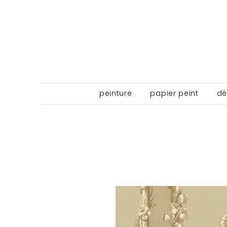
peinture
papier peint
dé