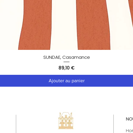
SUNDAE, Casamance
Prix
89,10 €
Ajouter au panier
NO
Hor