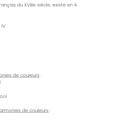
rançais du XVIIIe siècle, existe en 4
 IV
onies de couleurs
:
l
ool
harmonies de couleurs
: