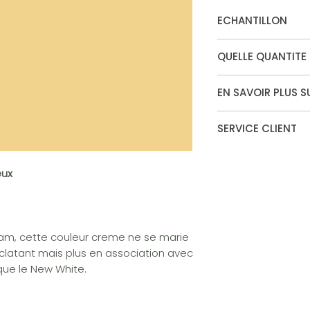
ECHANTILLON
Vous souhaitez te
QUELLE QUANTITE
votre echantillon.
Disponible en surf
Calculateur de pei
"estate emulsion"
EN SAVOIR PLUS SU
Finitions
SERVICE CLIENT
Vous ne trouvez pas
convient�
eux
Contactez notre ser
eam, cette couleur creme ne se marie
clatant mais plus en association avec
que le New White.