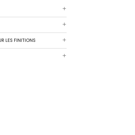
ster la couleur, commandez
ace "murs et plafonds" et
nture
R LES FINITIONS
 la finition qui vous
vice client au 02.97.01.93.70