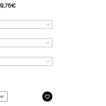
Prix
9,75€
promotionnel
ier