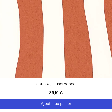
SUNDAE, Casamance
Prix
89,10 €
Ajouter au panier