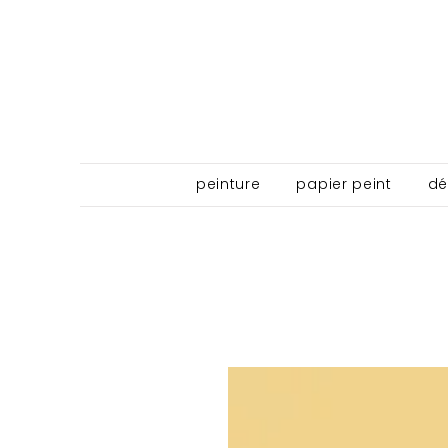
peinture
papier peint
dé