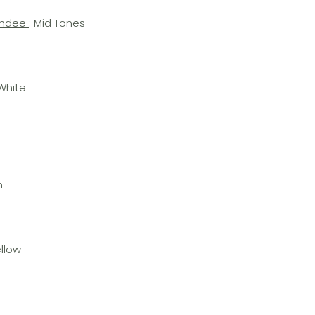
andee
: Mid Tones
White
n
llow