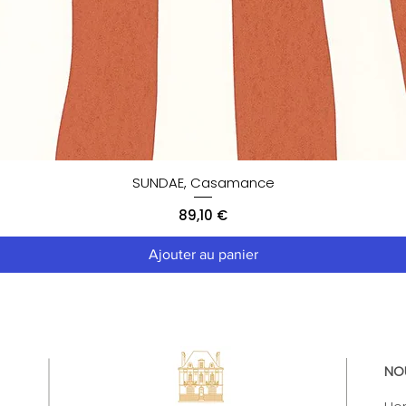
SUNDAE, Casamance
Prix
89,10 €
Ajouter au panier
NO