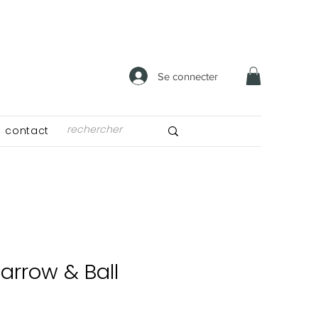
Se connecter
contact
arrow & Ball
x