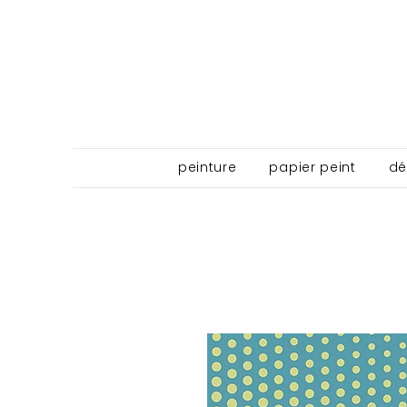
peinture
papier peint
dé