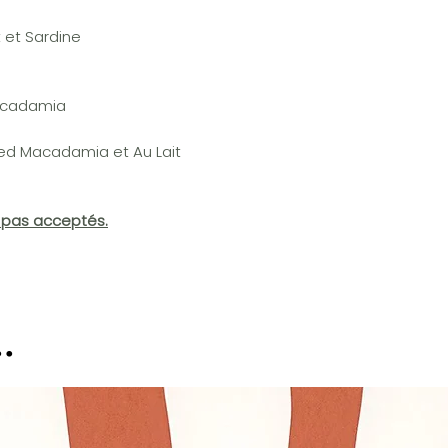
 et Sardine
Macadamia
ed Macadamia et Au Lait
t pas acceptés.
.