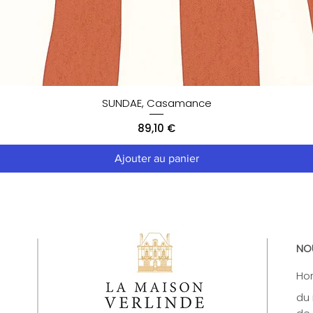
SUNDAE, Casamance
Prix
89,10 €
Ajouter au panier
NO
Hor
du 