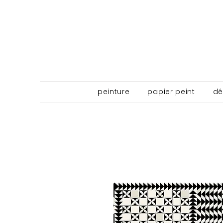
peinture
papier peint
dé