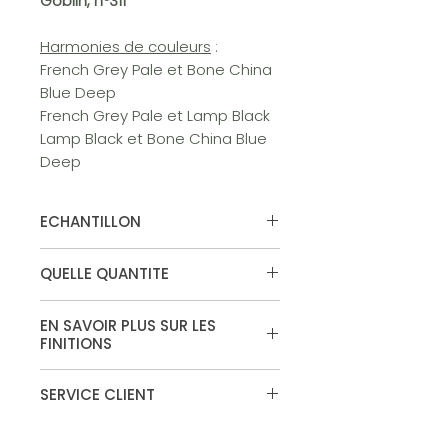
Goblin, n°311
Harmonies de couleurs
:
French Grey Pale et Bone China
Blue Deep
French Grey Pale et Lamp Black
Lamp Black et Bone China Blue
Deep
ECHANTILLON
Vous souhaitez tester la couleur,
QUELLE QUANTITE
commandez votre echantillon.
Disponible en surface "murs et
Calculateur de peinture
plafonds" et "Absolute Matt
EN SAVOIR PLUS SUR LES
Emulsion"
FINITIONS
Finitions
SERVICE CLIENT
Vous ne trouvez pas la finition qui