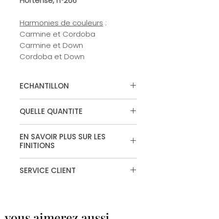
Hortense, n°266
Harmonies de couleurs
:
Carmine et Cordoba
Carmine et Down
Cordoba et Down
ECHANTILLON
Vous souhaitez tester la couleur,
QUELLE QUANTITE
commandez votre echantillon.
Disponible en surface "murs et
Calculateur de peinture
plafonds" et "Absolute Matt
EN SAVOIR PLUS SUR LES
Emulsion"
FINITIONS
Finitions
SERVICE CLIENT
Vous ne trouvez pas la finition qui
vous convient�
Contactez notre service client au
vous aimerez aussi...