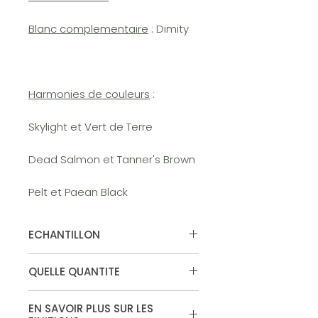
Blanc complementaire
: Dimity
Harmonies de couleurs
:
Skylight et Vert de Terre
Dead Salmon et Tanner's Brown
Pelt et Paean Black
ECHANTILLON
Vous souhaitez tester la couleur,
QUELLE QUANTITE
commandez votre echantillon.
Disponible en surface "murs et
Calculateur de peinture
plafonds" et "estate emulsion"
EN SAVOIR PLUS SUR LES