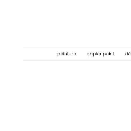
peinture
papier peint
dé