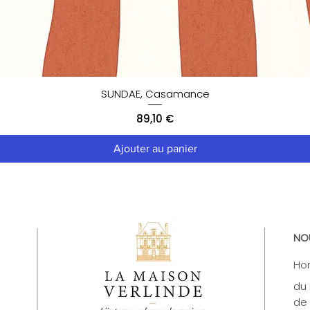
SUNDAE, Casamance
Prix
89,10 €
Ajouter au panier
NO
Hor
du 
de 