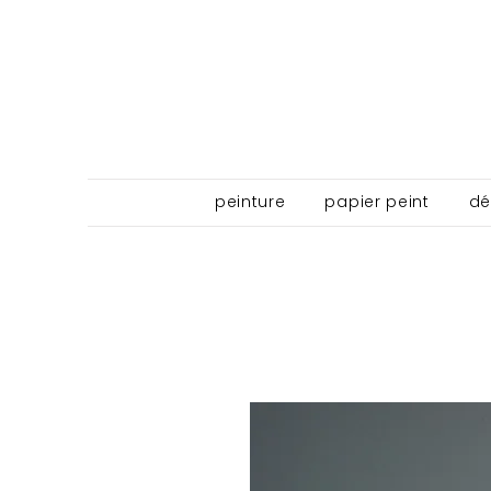
peinture
papier peint
dé