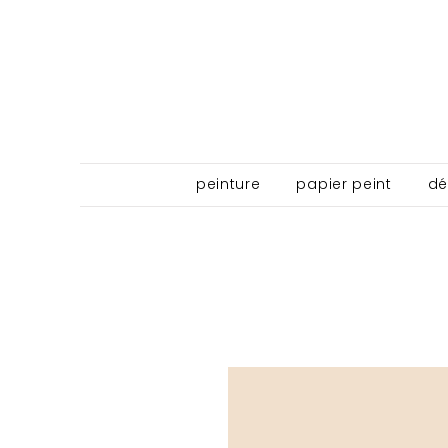
peinture
papier peint
dé