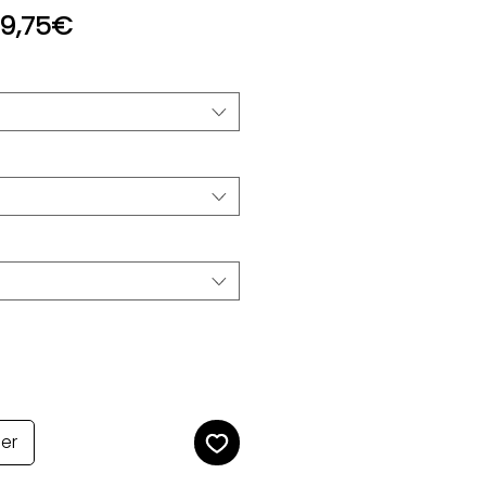
Prix
9,75€
promotionnel
ier