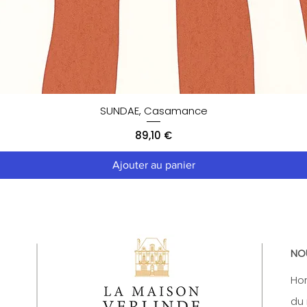
SUNDAE, Casamance
Prix
89,10 €
Ajouter au panier
NO
Hor
du 