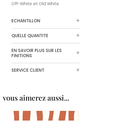
Off-White et Old White
ECHANTILLON
Vous souhaitez tester la couleur,
QUELLE QUANTITE
commandez votre echantillon.
Disponible en surface "murs et
Calculateur de peinture
plafonds" et "estate emulsion"
EN SAVOIR PLUS SUR LES
FINITIONS
Finitions
SERVICE CLIENT
Vous ne trouvez pas la finition qui
vous convient�
Contactez notre service client au
vous aimerez aussi...
02.97.01.93.70