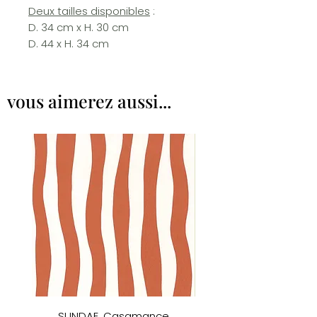
Deux tailles disponibles
:
D. 34 cm x H. 30 cm
D. 44 x H. 34 cm
vous aimerez aussi...
SUNDAE, Casamance
ACORN (87) par Little