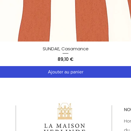
SUNDAE, Casamance
Prix
89,10 €
Ajouter au panier
NO
Hor
du 