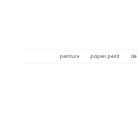
peinture
papier peint
dé