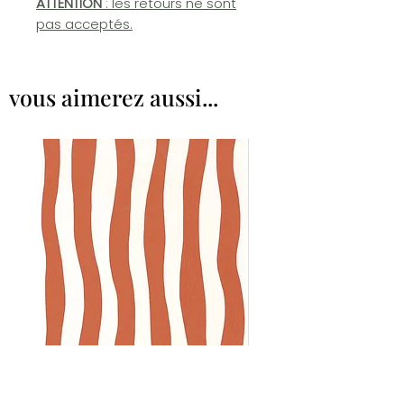
ATTENTION
: les retours ne sont
pas acceptés.
vous aimerez aussi...
SUNDAE, Casamance
ACORN (87) par Little