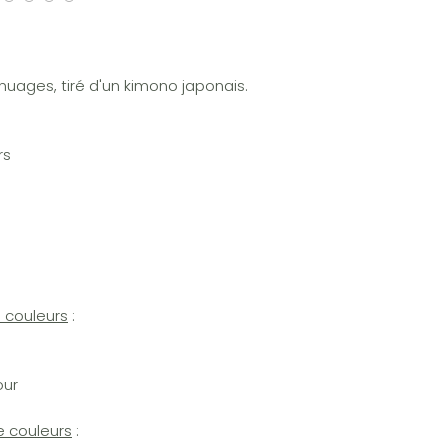
uages, tiré d'un kimono japonais.
rs
 couleurs
:
our
e couleurs
: