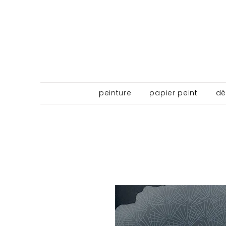
peinture
papier peint
dé