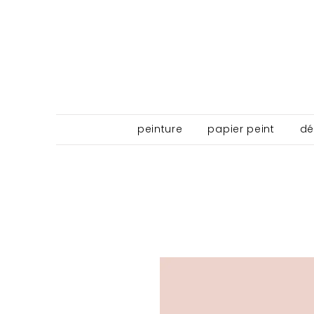
peinture
papier peint
dé