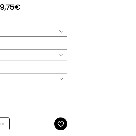
Prix
9,75€
promotionnel
ier