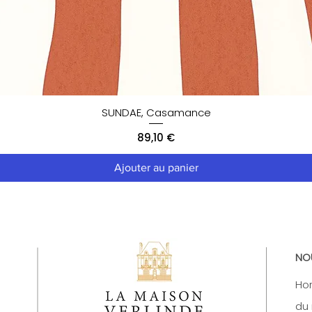
SUNDAE, Casamance
Prix
89,10 €
Ajouter au panier
NO
Hor
du 