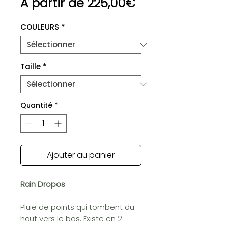
Prix
À partir de
225,00€
promotionnel
COULEURS
*
Taille
*
Quantité
*
Ajouter au panier
Rain Dropos
Pluie de points qui tombent du
haut vers le bas. Existe en 2