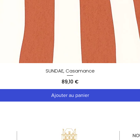
SUNDAE, Casamance
Prix
89,10 €
Ajouter au panier
NO