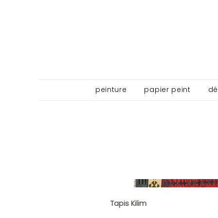
peinture
papier peint
dé
Tapis Kilim