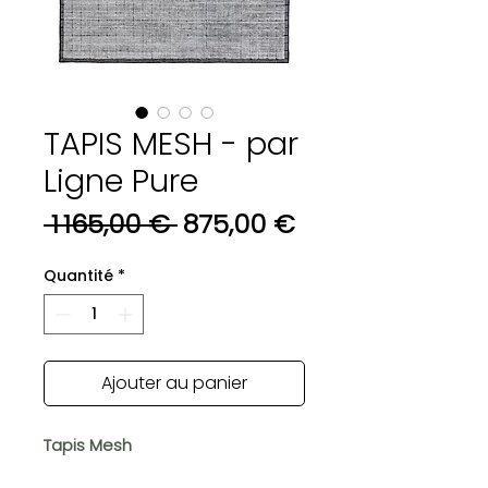
TAPIS MESH - par
Ligne Pure
Prix
Prix
 1 165,00 € 
875,00 €
original
promotionnel
Quantité
*
Ajouter au panier
Tapis Mesh