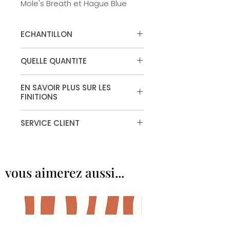
Mole's Breath et Hague Blue
ECHANTILLON
Vous souhaitez tester la couleur,
QUELLE QUANTITE
commandez votre echantillon.
Disponible en surface "murs et
Calculateur de peinture
plafonds" et "estate emulsion"
EN SAVOIR PLUS SUR LES
FINITIONS
Finitions
SERVICE CLIENT
Vous ne trouvez pas la finition qui
vous convient�
Contactez notre service client au
vous aimerez aussi...
02.97.01.93.70