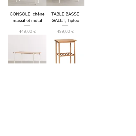
CONSOLE, chêne
TABLE BASSE
massif et métal
GALET, Tiptoe
Prix
Prix
449,00 €
499,00 €
TABLE DE REPAS
TABLE DE
4 personnes,
CHEVET, bois
Tiptoe
Prix
205,00 €
Prix
649,00 €