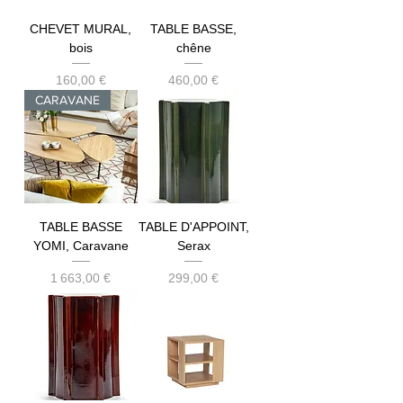
CHEVET MURAL,
TABLE BASSE,
bois
chêne
Prix
Prix
160,00 €
460,00 €
CARAVANE
TABLE BASSE
TABLE D'APPOINT,
YOMI, Caravane
Serax
Prix
Prix
1 663,00 €
299,00 €