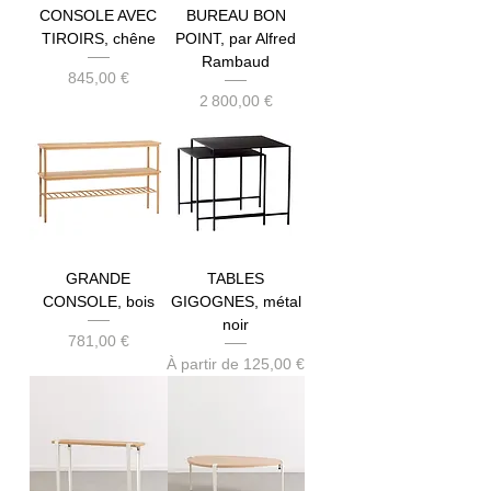
CONSOLE AVEC
BUREAU BON
TIROIRS, chêne
POINT, par Alfred
Rambaud
Prix
845,00 €
Prix
2 800,00 €
GRANDE
TABLES
CONSOLE, bois
GIGOGNES, métal
noir
Prix
781,00 €
Prix promotionnel
À partir de
125,00 €