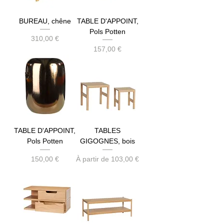
BUREAU, chêne
TABLE D'APPOINT,
Pols Potten
Prix
310,00 €
Prix
157,00 €
TABLE D'APPOINT,
TABLES
Pols Potten
GIGOGNES, bois
Prix
Prix promotionnel
150,00 €
À partir de
103,00 €