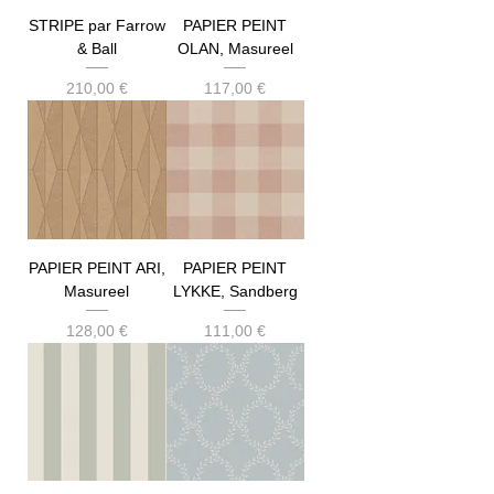
STRIPE par Farrow
PAPIER PEINT
& Ball
OLAN, Masureel
Prix
Prix
210,00 €
117,00 €
PAPIER PEINT ARI,
PAPIER PEINT
Masureel
LYKKE, Sandberg
Prix
Prix
128,00 €
111,00 €